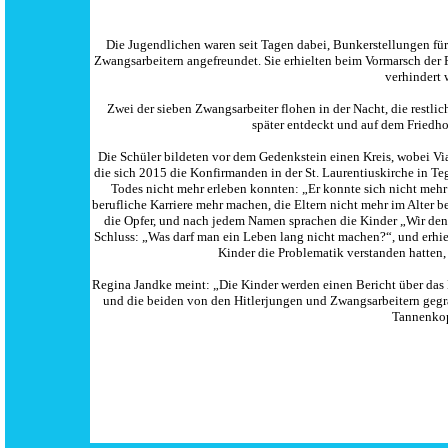
Die Jugendlichen waren seit Tagen dabei, Bunkerstellungen f
Zwangsarbeitern angefreundet. Sie erhielten beim Vormarsch der F
verhindert 
Zwei der sieben Zwangsarbeiter flohen in der Nacht, die restl
später entdeckt und auf dem Friedho
Die Schüler bildeten vor dem Gedenkstein einen Kreis, wobei Via
die sich 2015 die Konfirmanden in der St. Laurentiuskirche in Teg
Todes nicht mehr erleben konnten: „Er konnte sich nicht meh
berufliche Karriere mehr machen, die Eltern nicht mehr im Alter b
die Opfer, und nach jedem Namen sprachen die Kinder „Wir denk
Schluss: „Was darf man ein Leben lang nicht machen?“, und erhie
Kinder die Problematik verstanden hatten,
Regina Jandke meint: „Die Kinder werden einen Bericht über das E
und die beiden von den Hitlerjungen und Zwangsarbeitern geg
Tannenkop