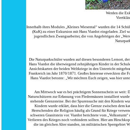
Werden die Exk
Viertklä
Innerhalb ihres Modules „Kleines Wiesental“ wurden die 14 Schül
(KuK) zu einer Exkursion mit Hans Viardot eingeladen. Ziel 
jugendlichen Zwangsarbeiter, die von Angehörigen der „Werwö
Naturpar
Die Naturparkschüler wurden auf diesen besonderen Lernort, der f
Hans Viardot die überwiegend zehnjährigen Kinder in der Schule
Ansichtskarten der beiden Weltkriege in den Unterricht mitgeb
Frankreich im Jahr 1870/1871. Großes Interesse erweckten die 
Hans Viardot betonte: „Wir möchten Euch zeigen, was hier unte
Am Mittwoch war es bei prächtigem Sonnenschein so weit: D
Naturschützern zur Erfassung von Fledermäusen installiert wurd
stehende Grenzsteine. Bei der Spurensuche mit den Kindern wurd
Kindern wurde erklärt, dass hier die Grenze zwischen dem k
Herrschenden die Religion häufig als Grund für Kriege verwen
schweren Granitstein vor. Viardot berichtete vom „Volkssturm
Verlieren des Krieges noch verhindern sollten. Hier am Hirschk
die im gleichen Alter standen, im militärischen Sperrgebiet