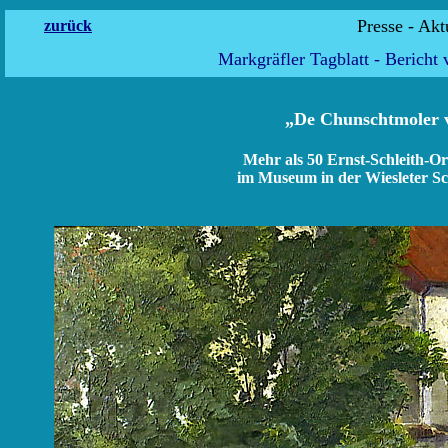
Presse
zurück
Markgräfler Tagblatt - Bericht
„De Chunschtmoler v
Mehr als 50 Ernst-Schleith-Ori
im Museum in der Wiesleter Sch