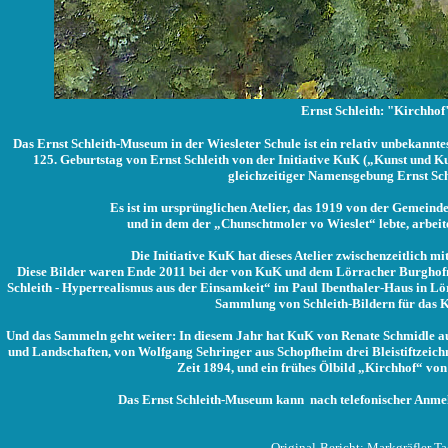
Ernst Schleith: "Kirchhof
Das Ernst Schleith-Museum in der Wiesleter Schule ist ein relativ unbekann
125. Geburtstag von Ernst Schleith von der Initiative KuK („Kunst und Ku
gleichzeitiger Namensgebung Ernst Schl
Es ist im ursprünglichen Atelier, das 1919 von der Gemeinde 
und in dem der „Chunschtmoler vo Wieslet“ lebte, arbeit
Die Initiative KuK hat dieses Atelier zwischenzeitlich mi
Diese Bilder waren Ende 2011 bei der von KuK und dem Lörracher Burghof
Schleith - Hyperrealismus aus der Einsamkeit“ im Paul Ibenthaler-Haus in Lö
Sammlung von Schleith-Bildern für das Kl
Und das Sammeln geht weiter: In diesem Jahr hat KuK von Renate Schmidle aus
und Landschaften, von Wolfgang Sehringer aus Schopfheim drei Bleistiftzeich
Zeit 1894, und ein frühes Ölbild „Kirchhof“ von
Das Ernst Schleith-Museum kann nach telefonischer Anmel
Original-Bericht: Markgräfler Ta