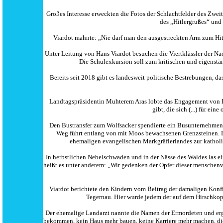
Großes Interesse erweckten die Fotos der Schlachtfelder des Zwe
des „Hitlergrußes“ und
Viardot mahnte: „Nie darf man den ausgestreckten Arm zum Hi
Unter Leitung von Hans Viardot besuchen die Viertklässler der Na
Die Schulexkursion soll zum kritischen und eigenst
Bereits seit 2018 gibt es landesweit politische Bestrebungen, 
Landtagspräsidentin Muhterem Aras lobte das Engagement von KuK
gibt, die sich (...) für ei
Den Bustransfer zum Wolfsacker spendierte ein Busunternehmen.
Weg führt entlang von mit Moos bewachsenen Grenzsteinen. Di
ehemaligen evangelischen Markgräflerlandes zur katholi
In herbstlichen Nebelschwaden und in der Nässe des Waldes las ei
heißt es unter anderem: „Wir gedenken der Opfer dieser menschen
Viardot berichtete den Kindern vom Beitrag der damaligen Konfi
Tegernau. Hier wurde jedem der auf dem Hirschkop
Der ehemalige Landarzt nannte die Namen der Ermordeten und ergä
bekommen, kein Haus mehr bauen, keine Karriere mehr machen, di