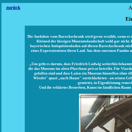
A
zurück
Ei
Die Anekdote vom Barockschrank wird gerne erzählt, wenn es 
Kleinod der hiesigen Museumslandschaft wohl gar nicht. 
bayerischen Antiquitätenladen auf diesen Barockschrank stie
eines Expressionisten ihren Lauf. Aus dem enormen Fundus un
„Uns geht es darum, dass Friedrich Ludwig weiterhin bekannt
die das Museum im alten Pfarrhaus privat betreibt. Für Viardot
gefallen sind und dass Laien ein Museum hinstellen ohne öf
Wieslet" quasi „nach Hause" zurückkehrten - an seinen Ge
gemietet, in Eigenleistung reno
Und ihr erklärtes Bestreben, Kunst im ländlichen Raum z