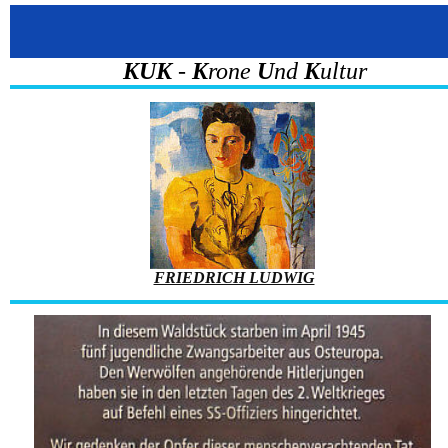
KUK
-
K
rone
U
nd
K
ultur
FRIEDRICH LUDWIG