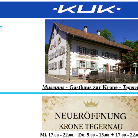
Museums -
Gasthaus zur Krone
-
Teger
+
Mi. 17.
- 22.
Do. 9.
- 15.
17.
- 22.
00
00;
00
00
00