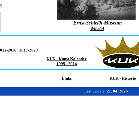
00
Ernst-Schleith-Museum
Wieslet
012-2016
2017-
2023
KUK - Kunst-Kalender
1995 - 201
4
Links
KUK - Historie
Last
Update:
21. 04. 2026